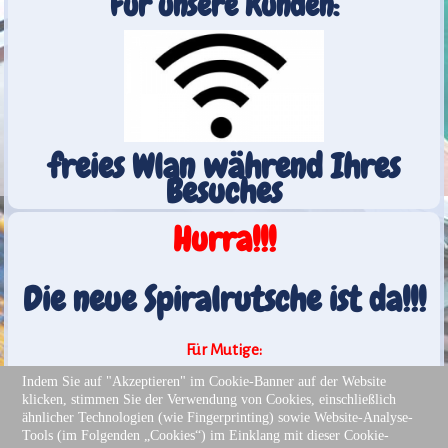
Für unsere Kunden:
freies Wlan während Ihres
Besuches
Hurra!!!
Die neue Spiralrutsche ist da!!!
Für Mutige:
Unsere neue Freifallrutsche
Indem Sie auf "Akzeptieren" im Cookie-Banner auf der Website
klicken, stimmen Sie der Verwendung von Cookies, einschließlich
ähnlicher Technologien (wie Fingerprinting) sowie Website-Analyse-
Für Abenteuerlustige:
Tools (im Folgenden „Cookies“) im Einklang mit dieser Cookie-