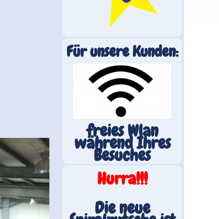
Für unsere Kunden:
freies Wlan
während Ihres
Besuches
Hurra!!!
Die neue