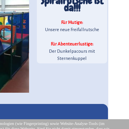
Spiralrutsche ist
da!!!
Für Mutige:
Unsere neue Freifallrutsche
Für Abenteuerlustige:
Der Dunkelpacours mit
Sternenkuppel
nologien (wie Fingerprinting) sowie Website-Analyse-Tools (im
) für diese Webseite. Sind Sie nicht damit einverstanden, dass wir